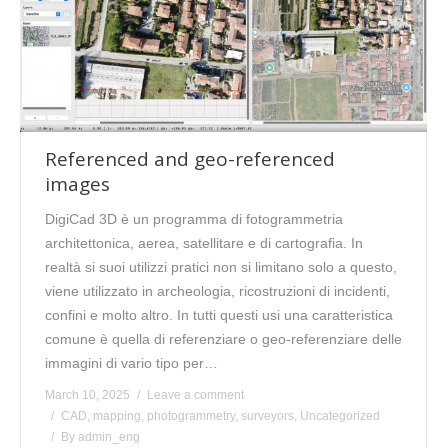
Referenced and geo-referenced
images
DigiCad 3D è un programma di fotogrammetria
architettonica, aerea, satellitare e di cartografia. In
realtà si suoi utilizzi pratici non si limitano solo a questo,
viene utilizzato in archeologia, ricostruzioni di incidenti,
confini e molto altro. In tutti questi usi una caratteristica
comune è quella di referenziare o geo-referenziare delle
immagini di vario tipo per…
March 10, 2025
Leave a comment
CAD
,
mapping
,
photogrammetry
,
surveyors
,
Uncategorized
By
admin_eng